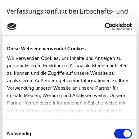
Verfassungskonflikt bei Erbschafts- und
Schenkungssteuer:
Privilegierung des Betriebsvermögens
muss neu geregelt werden
Diese Webseite verwendet Cookies
Bis zum 30.6.2016 hat der Gesetzgeber Zeit, neue
Wir verwenden Cookies, um Inhalte und Anzeigen zu
Regularien für die Privilegierung von
personalisieren, Funktionen für soziale Medien anbieten
Betriebsvermögen bei der Erbschafts- und
zu können und die Zugriffe auf unsere Website zu
Schenkungssteuer zu entwickeln. Nach Ansicht des
analysieren. Außerdem geben wir Informationen zu Ihrer
Bundesverfassungsgerichts sind bisherige Ausmaße
Verwendung unserer Website an unsere Partner für
und Gestaltungsmöglichkeiten nicht mit dem
soziale Medien, Werbung und Analysen weiter. Unsere
Grundgesetz vereinbar.
Partner führen diese Informationen möglicherweise mit
Um den Fortbestand kleiner und mittelständischer
weiteren Daten zusammen, die Sie ihnen bereitgestellt
Unternehmen zu sichern und Arbeitsplätze zu
haben oder die sie im Rahmen Ihrer Nutzung der Dienste
erhalten, können sie von der Erbschaftssteuer
gesammelt haben. Sie geben Einwilligung zu unseren
Einwilligungsauswahl
weitgehend oder sogar völlig freigestellt werden. Die
Cookies, wenn Sie unsere Webseite weiterhin nutzen.
Notwendig
bisherige Lohnsummenregelung ist laut