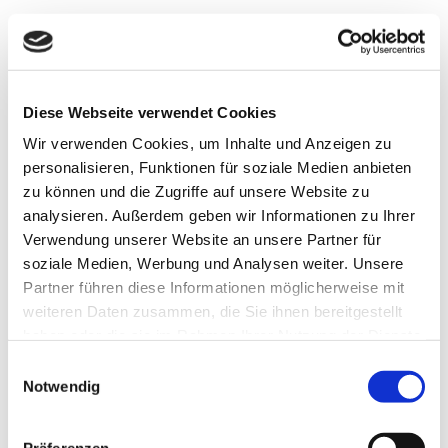
Steuern sparen beim Wäschewaschen:
Private Reinigung von Berufsbekleidung
lässt sich absetzen
Diese Webseite verwendet Cookies
Die Reinigung berufstypischer Kleidungsstücke wie
Wir verwenden Cookies, um Inhalte und Anzeigen zu
Kittel, Amtstracht, Schutzkleidung oder Uniform lässt
personalisieren, Funktionen für soziale Medien anbieten
sich steuerlich geltend machen. Das gilt auch dann,
zu können und die Zugriffe auf unsere Website zu
wenn dazu die Waschmaschine im eigenen Haushalt
analysieren. Außerdem geben wir Informationen zu Ihrer
genutzt wird, und umfasst längst nicht nur die
Verwendung unserer Website an unsere Partner für
unmittelbar entstandenen Kosten.
soziale Medien, Werbung und Analysen weiter. Unsere
Partner führen diese Informationen möglicherweise mit
Neben Wasser, Waschmittel und Energie schlagen
weiteren Daten zusammen, die Sie ihnen bereitgestellt
auch Abnutzung, Instandhaltung oder Wartung der
haben oder die sie im Rahmen Ihrer Nutzung der Dienste
Maschine bei jedem Reinigungsvorgang zu Buche.
gesammelt haben. Sie geben Einwilligung zu unseren
Wie hoch der tatsächliche Aufwand ist, der in der
Einwilligungsauswahl
Cookies, wenn Sie unsere Webseite weiterhin nutzen.
Notwendig
Steuererklärung angegeben werden kann, lässt sich
direkt beim Hersteller oder bei den
Verbraucherschutzverbänden erfragen. Damit das
Präferenzen