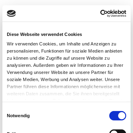
Reisekosten zwischen Wohnung und
Betriebsstätte:
Steuerliche Abzugsmöglichkeiten haben
Diese Webseite verwendet Cookies
sich grundlegend geändert
Wir verwenden Cookies, um Inhalte und Anzeigen zu
Fahrten von der Wohnung zu dem Ort, an dem die
personalisieren, Funktionen für soziale Medien anbieten
freiberufliche Tätigkeit ausgeführt wird, sieht das
zu können und die Zugriffe auf unsere Website zu
Bundesfinanzministerium nicht als Reisekosten an.
analysieren. Außerdem geben wir Informationen zu Ihrer
Aufwendungen dieser Art können – wie bei
Verwendung unserer Website an unsere Partner für
Arbeitsnehmern auch – lediglich in Höhe der
soziale Medien, Werbung und Analysen weiter. Unsere
Entfernungspauschale geltend gemacht werden.
Partner führen diese Informationen möglicherweise mit
weiteren Daten zusammen, die Sie ihnen bereitgestellt
Als Betriebsstätte gilt dabei der Ort, an dem der
haben oder die sie im Rahmen Ihrer Nutzung der Dienste
Steuerpflichtige seiner Arbeit für mehr als 48 Monate
gesammelt haben. Sie geben Einwilligung zu unseren
Einwilligungsauswahl
bzw. dauerhaft nachgeht. Das häusliche
Cookies, wenn Sie unsere Webseite weiterhin nutzen.
Notwendig
Arbeitszimmer ist davon ausgenommen. Gibt es
mehrere Betriebsstätten, so wird als erste die
definiert, an dem zwei volle Arbeitstage oder