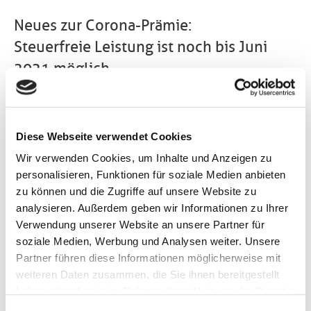
Neues zur Corona-Prämie:
Steuerfreie Leistung ist noch bis Juni
2021 möglich
Die Corona-Prämie ist nicht nur von Steuer und
Sozialversicherung befreit. Sie lässt sich auch als
Alternative zu steuerpflichtigen Sonderzahlungen
Diese Webseite verwendet Cookies
nutzen. Interessant ist dabei das Wort
Wir verwenden Cookies, um Inhalte und Anzeigen zu
„Zusätzlichkeit“, das gerade in § 8 Abs. 4 EStG Einzug
personalisieren, Funktionen für soziale Medien anbieten
gehalten hat. Denn dadurch entsteht mehr
zu können und die Zugriffe auf unsere Website zu
Gestaltungsspielraum.
analysieren. Außerdem geben wir Informationen zu Ihrer
Ursprünglich waren Corona-Prämien nur bis 31.12.20
Verwendung unserer Website an unsere Partner für
vorgesehen. Jetzt ist die Frist im Zuge des
soziale Medien, Werbung und Analysen weiter. Unsere
Jahressteuergesetzes 2020 bis 30.6.21 verlängert
Partner führen diese Informationen möglicherweise mit
worden: Bis dahin können Arbeitgeber ihren
weiteren Daten zusammen, die Sie ihnen bereitgestellt
Mitarbeitenden noch Geld- und Sachleistungen bis
haben oder die sie im Rahmen Ihrer Nutzung der Dienste
zu 1.500 Euro steuer- und beitragsfrei zukommen
gesammelt haben. Sie geben Einwilligung zu unseren