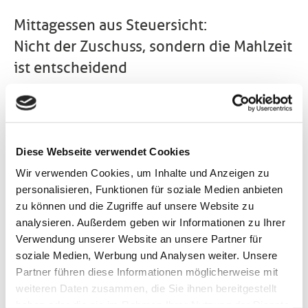
Mittagessen aus Steuersicht:
Nicht der Zuschuss, sondern die Mahlzeit
ist entscheidend
Manche Arbeitgeber bezuschussen das Mittagessen
ihrer Angestellten mit Essensmarken, die in
bestimmten Restaurants eingelöst werden können.
Andere gewähren einfach einen bestimmten Betrag,
Diese Webseite verwendet Cookies
der zur Verpflegung verwendet werden kann. Wie
Wir verwenden Cookies, um Inhalte und Anzeigen zu
aber wirkt sich das in steuerlicher Hinsicht aus?
personalisieren, Funktionen für soziale Medien anbieten
Der steuerliche Umgang mit Kantinenmahlzeiten und
zu können und die Zugriffe auf unsere Website zu
Essensgutscheinen ist in R 8.1 Abs. 7 Nr. 4 der
analysieren. Außerdem geben wir Informationen zu Ihrer
Lohnsteuer-Richtlinien 2015 geregelt. Wird alternativ
Verwendung unserer Website an unsere Partner für
vom Arbeitgeber ein Zuschuss gezahlt, ist aus Sicht
soziale Medien, Werbung und Analysen weiter. Unsere
der obersten Finanzbehörden nicht der gewährte
Partner führen diese Informationen möglicherweise mit
Betrag steuerlich ausschlaggebend. Stattdessen ist
weiteren Daten zusammen, die Sie ihnen bereitgestellt
der amtliche Sachbezugswert, der nach der
haben oder die sie im Rahmen Ihrer Nutzung der Dienste