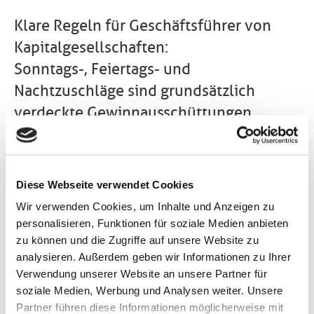
Klare Regeln für Geschäftsführer von
Kapitalgesellschaften:
Sonntags-, Feiertags- und
Nachtzuschläge sind grundsätzlich
verdeckte Gewinnausschüttungen
Wer ein Unternehmen führt, muss oft ungewöhnliche
Arbeitszeiten in Kauf nehmen. Gibt es für diese
Tätigkeiten Sonntags-, Feiertags- und
Diese Webseite verwendet Cookies
Nachtzuschläge, handelt es sich dabei steuerlich
gesehen grundsätzlich um verdeckte
Wir verwenden Cookies, um Inhalte und Anzeigen zu
Gewinnausschüttungen. Das gilt für nominelle und
personalisieren, Funktionen für soziale Medien anbieten
faktische Geschäftsführer gleichermaßen.
zu können und die Zugriffe auf unsere Website zu
analysieren. Außerdem geben wir Informationen zu Ihrer
Im aktuellen Fall ging es um eine Diskothek, die
Verwendung unserer Website an unsere Partner für
nominell von der Mutter, faktisch jedoch von ihrem
soziale Medien, Werbung und Analysen weiter. Unsere
Sohn geführt wurde. Er war für seine leitende
Partner führen diese Informationen möglicherweise mit