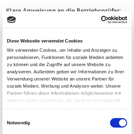
Klare Anweisung an die Betriebsprüfer:
Steuerdaten dürfen nicht länger als
notwendig gespeichert werden
Bei Steuerdaten handelt es sich um sensible
Diese Webseite verwendet Cookies
Informationen, die man nicht gerne aus der Hand
Wir verwenden Cookies, um Inhalte und Anzeigen zu
gibt. Werden sie im Zuge einer Betriebsprüfung in
personalisieren, Funktionen für soziale Medien anbieten
digitalisierter Form angefordert, dürfen sie vom
zu können und die Zugriffe auf unsere Website zu
Finanzamt nicht länger als unbedingt nötig
analysieren. Außerdem geben wir Informationen zu Ihrer
gespeichert werden. Das hat der Bundesfinanzhof so
Verwendung unserer Website an unsere Partner für
entschieden.
soziale Medien, Werbung und Analysen weiter. Unsere
Partner führen diese Informationen möglicherweise mit
Grundsätzlich darf der zuständige Finanzbeamte
weiteren Daten zusammen, die Sie ihnen bereitgestellt
vom Unternehmer die Herausgabe seiner
haben oder die sie im Rahmen Ihrer Nutzung der Dienste
Steuerdaten verlangen und sie zu Prüfungszwecken
gesammelt haben. Sie geben Einwilligung zu unseren
auf seinem Laptop speichern. Allerdings muss dabei
Einwilligungsauswahl
Cookies, wenn Sie unsere Webseite weiterhin nutzen.
Notwendig
sichergestellt sein, dass die darin enthaltenen
Informationen nur in den Räumlichkeiten des