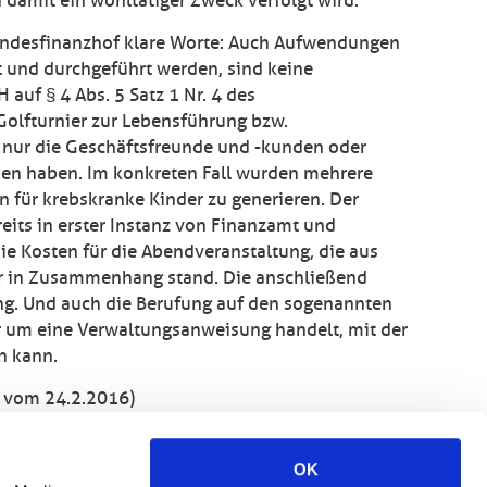
 damit ein wohltätiger Zweck verfolgt wird.
Bundesfinanzhof klare Worte: Auch Aufwendungen
nt und durchgeführt werden, sind keine
auf § 4 Abs. 5 Satz 1 Nr. 4 des
olfturnier zur Lebensführung bzw.
b nur die Geschäftsfreunde und -kunden oder
men haben. Im konkreten Fall wurden mehrere
n für krebskranke Kinder zu generieren. Der
its in erster Instanz von Finanzamt und
die Kosten für die Abendveranstaltung, die aus
ier in Zusammenhang stand. Die anschließend
ung. Und auch die Berufung auf den sogenannten
r um eine Verwaltungsanweisung handelt, mit der
n kann.
 vom 24.2.2016)
ontaktieren
Sie uns!
OK