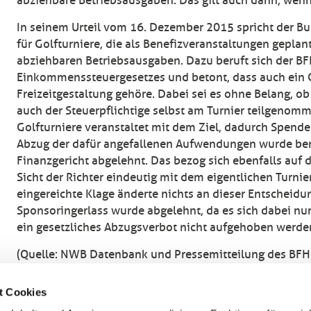
abziehbare Betriebsausgaben. Das gilt auch dann, wenn
In seinem Urteil vom 16. Dezember 2015 spricht der 
für Golfturniere, die als Benefizveranstaltungen gepla
abziehbaren Betriebsausgaben. Dazu beruft sich der BFH 
Einkommenssteuergesetzes und betont, dass auch ein G
Freizeitgestaltung gehöre. Dabei sei es ohne Belang, o
auch der Steuerpflichtige selbst am Turnier teilgenom
Golfturniere veranstaltet mit dem Ziel, dadurch Spende
Abzug der dafür angefallenen Aufwendungen wurde bere
Finanzgericht abgelehnt. Das bezog sich ebenfalls auf 
Sicht der Richter eindeutig mit dem eigentlichen Turn
eingereichte Klage änderte nichts an dieser Entscheid
Sponsoringerlass wurde abgelehnt, da es sich dabei nu
ein gesetzliches Abzugsverbot nicht aufgehoben werde
(Quelle: NWB Datenbank und Pressemitteilung des BFH
Möchten Sie mehr über dieses Thema erfahren? Dann
k
t Cookies