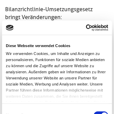
Bilanzrichtlinie-Umsetzungsgesetz
bringt Veränderungen:
Größeneinteilung von
Kapitalgesellschaften soll angehoben
werden
Diese Webseite verwendet Cookies
Für etwa 7.000 mittelgroße Kapitalgesellschaften
Wir verwenden Cookies, um Inhalte und Anzeigen zu
sind Erleichterungen bei der Rechnungslegung in
personalisieren, Funktionen für soziale Medien anbieten
Sicht. Nach dem Entwurf zum Bilanzrichtlinie-
zu können und die Zugriffe auf unsere Website zu
Umsetzungsgesetz sollen sie fortan als klein
analysieren. Außerdem geben wir Informationen zu Ihrer
eingestuft werden und diese Vorteile ab dem
Verwendung unserer Website an unsere Partner für
Jahresabschluss 2014 nutzen können.
soziale Medien, Werbung und Analysen weiter. Unsere
Welche Größenklasse einer Kapitalgesellschaft
Partner führen diese Informationen möglicherweise mit
zugeordnet wird, hängt von ihrer Bilanzsumme, ihren
weiteren Daten zusammen, die Sie ihnen bereitgestellt
Umsatzerlösen und der durchschnittlichen Zahl ihrer
haben oder die sie im Rahmen Ihrer Nutzung der Dienste
Mitarbeiter ab. Diese Werte sollen nun bei kleinen
gesammelt haben. Sie geben Einwilligung zu unseren
Einwilligungsauswahl