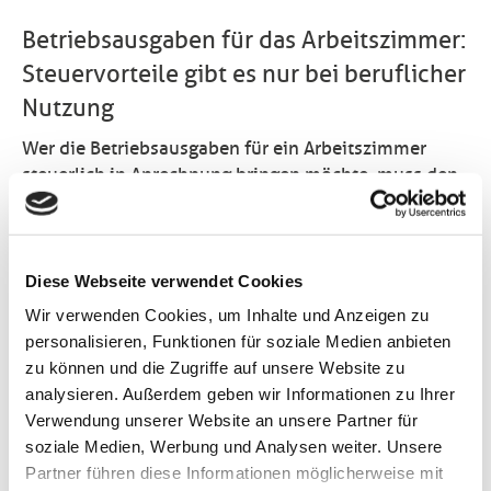
Betriebsausgaben für das Arbeitszimmer:
Steuervorteile gibt es nur bei beruflicher
Nutzung
Wer die Betriebsausgaben für ein Arbeitszimmer
steuerlich in Anrechnung bringen möchte, muss den
Raum entsprechend nutzen. Zwar drückt das
Finanzamt in der Regel ein Auge zu, wenn im
Heimbüro ab und an private Dinge erledigt werden.
Wenn diese Arbeiten allerdings überhand nehmen,
Diese Webseite verwendet Cookies
entfällt der Abzug.
Wir verwenden Cookies, um Inhalte und Anzeigen zu
personalisieren, Funktionen für soziale Medien anbieten
Im konkreten Fall ging es um einen Steuerzahler, der
zu können und die Zugriffe auf unsere Website zu
in seinem Einfamilienhaus unter anderem die
analysieren. Außerdem geben wir Informationen zu Ihrer
Büroarbeiten erledigte, die durch den Betrieb einer
Verwendung unserer Website an unsere Partner für
Photovoltaikanlage anfielen. Vorwiegend nutzte er
soziale Medien, Werbung und Analysen weiter. Unsere
den entsprechend ausgestatteten Raum jedoch, um
Partner führen diese Informationen möglicherweise mit
dort seine private Korrespondenz zu erledigen. Im