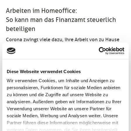
Arbeiten im Homeoffice:
So kann man das Finanzamt steuerlich
beteiligen
Corona zwingt viele dazu, ihre Arbeit von zu Hause
aus zu erledigen. Wer ein extra Arbeitszimmer hat,
kann die Kosten dafür absetzen. Was aber machen
die, bei denen das nicht möglich ist? Sie können seit
kurzem eine Pauschale nutzen, mit der der neuen Art
Diese Webseite verwendet Cookies
des Arbeitens Rechnung getragen wird.
Wir verwenden Cookies, um Inhalte und Anzeigen zu
Die Homeoffice-Pauschale gilt seit Verabschiedung
personalisieren, Funktionen für soziale Medien anbieten
des Jahressteuergesetzes 2020. Mit ihr können
zu können und die Zugriffe auf unsere Website zu
Arbeitnehmer immerhin 600 Euro pro Jahr ansetzen
analysieren. Außerdem geben wir Informationen zu Ihrer
– auch wenn sie nicht das Glück eines eigenen
Verwendung unserer Website an unsere Partner für
Arbeitszimmer haben. Die Höhe ergibt sich dadurch,
soziale Medien, Werbung und Analysen weiter. Unsere
dass jährlich für maximal 120 Arbeitstage ein
Partner führen diese Informationen möglicherweise mit
Werbungskostenabzug von jeweils 5 Euro angesetzt
weiteren Daten zusammen, die Sie ihnen bereitgestellt